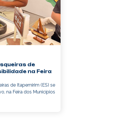
02.12.
Red
e bo
prod
trad
10.11.2
Comu
conc
isqueiras de
esco
ibilidade na Feira
form
iras de Itapemirim (ES) se
14.10.2
o, na Feira dos Municípios
Com 
Catr
Itap
mari