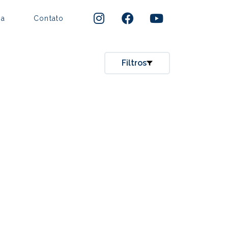
pa
Contato
Filtros
ARARUAMA
ARMAÇÃO DOS BÚZIOS
ARRAIAL DO CABO
2026
ITAPEMIRIM
CABO FRIO
um 2026: Comunidades
CAMPOS DOS GOYTACAZES
icionais assumem
tagonismo e debatem sobre
ITAPEMIRIM
Limpar
ctos e conflitos
MACAÉ