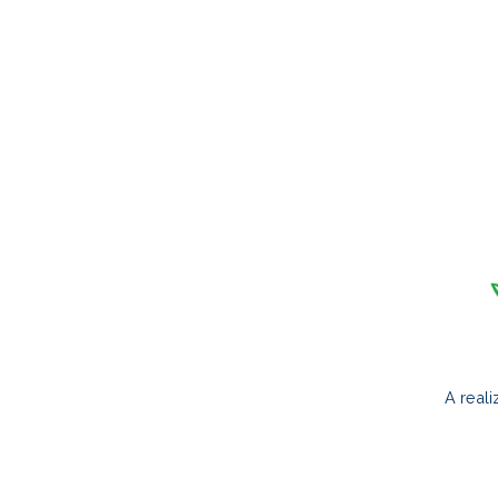
22.05.2024
ITAPEMIRIM
Marisqueiras de Itapemirim
iniciam parceria com
Defensoria Pública e
CATRAPOVOS
A real