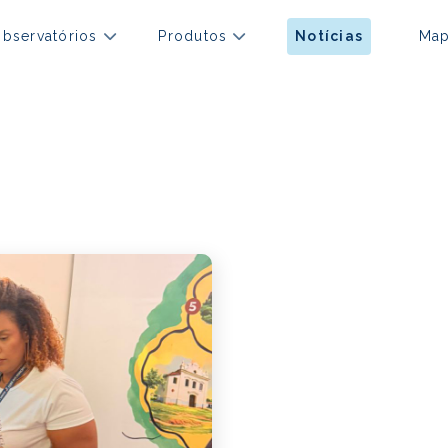
bservatórios
Produtos
Notícias
Ma
13.04.
Fór
trad
pro
impa