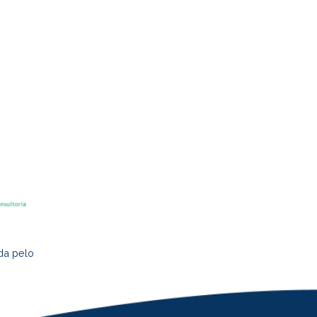
18.04.2023
ITAPEMIRIM
Marisqueiras e pescadoras de
Itapemirim realizam debate
sobre direitos da mulher
da pelo