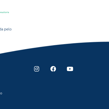
da pelo
to