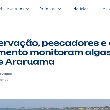
Observatórios
Produtos
Notícias
Map
ervação, pescadores e
mento monitoram algas
e Araruama
ervação
 anos