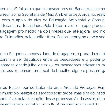
em o rio!”, foi assim que os pescadores de Bananeiras se ma
a reunião na Secretaria de Meio Ambiente de Araruama, reali
do com o apoio do eixo de Educação Ambiental e Comuni
rtesanal na localidade. Pela terceira vez, o grupo procu
ragagem prometido há dois meses que, até agora, não inic
o Guimarães, pelo auditor fiscal Carlos Jeronymo e pelo se
rio Salgado, a necessidade de dragagem, a poda da mata cil
ltaram a ser discutidos entre os pescadores e o poder p
ebradas desde julho de 2025, os pescadores artesanais pe
 e, assim, tenham um local de trabalho digno e possam ga
arlos Russo, por se tratar de uma Área de Proteção Per
o município realizar os serviços solicitados, mas sim do Inst
sponsável pela execução desse processo. Ainda assim, duran
te entrou em contato com o INEA para reforçar o pedido.