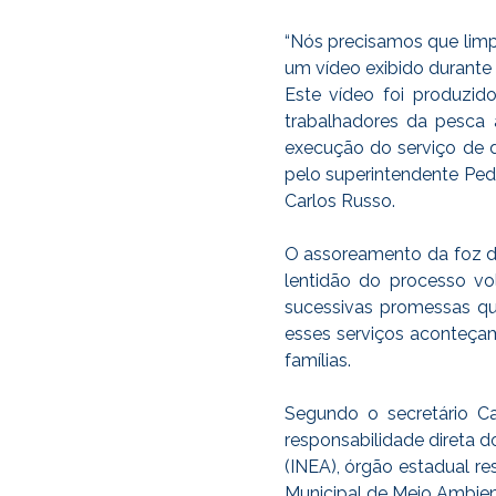
“Nós precisamos que limp
um vídeo exibido durante 
Este vídeo foi produzi
trabalhadores da pesca a
execução do serviço de d
pelo superintendente Pedr
Carlos Russo.
O assoreamento da foz do 
lentidão do processo vo
sucessivas promessas qu
esses serviços aconteçam
famílias.
Segundo o secretário C
responsabilidade direta d
(INEA), órgão estadual re
Municipal de Meio Ambien