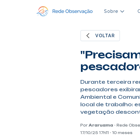
Sobre
VOLTAR
"Precisam
pescador
Durante terceira r
pescadores exibira
Ambiental e Comun
local de trabalho: 
vegetação descontr
Por
Araruama
- Rede Obs
17/10/25 17h11 - 10 meses