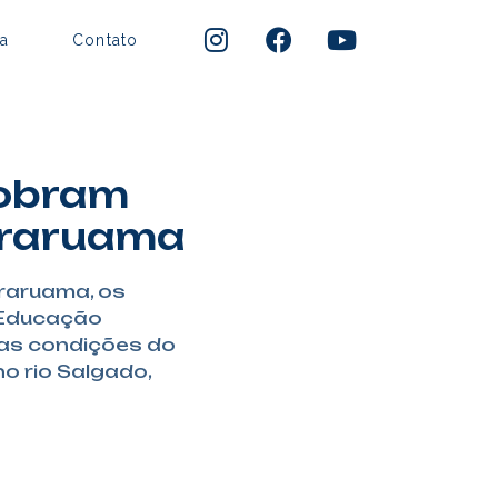
a
Contato
cobram
Araruama
Araruama, os
 Educação
as condições do
o rio Salgado,