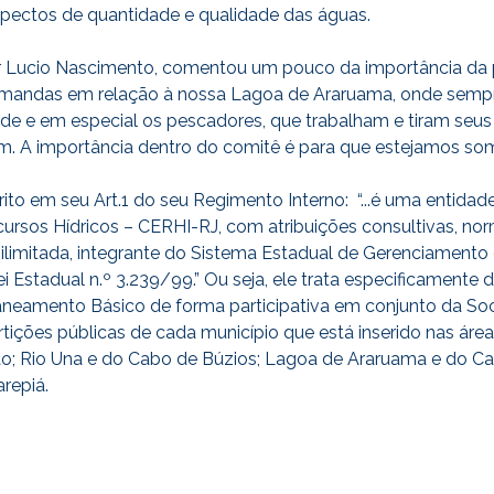
spectos de quantidade e qualidade das águas.
r Lucio Nascimento, comentou um pouco da importância da p
emandas em relação à nossa Lagoa de Araruama, onde semp
e e em especial os pescadores, que trabalham e tiram seus 
em. A importância dentro do comitê é para que estejamos so
o em seu Art.1 do seu Regimento Interno: “...é uma entidade
rsos Hídricos – CERHI-RJ, com atribuições consultivas, norm
o ilimitada, integrante do Sistema Estadual de Gerenciamento
 Estadual n.º 3.239/99.” Ou seja, ele trata especificamente 
aneamento Básico de forma participativa em conjunto da Soc
rtições públicas de cada município que está inserido nas áre
oão; Rio Una e do Cabo de Búzios; Lagoa de Araruama e do Ca
repiá.