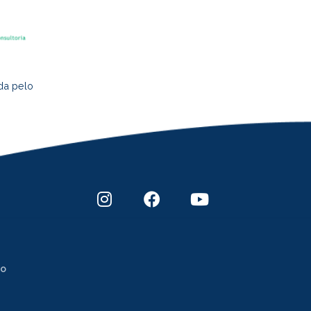
da pelo
to