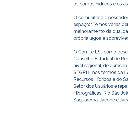
os corpos hídricos e os a
O comunitário e pescado
espaço: “Temos várias d
melhoramento da qualidad
própria lagoa e sobreviv
O Comitê LSJ como descrit
Conselho Estadual de Recu
nível regional, de duraçã
SEGRHI, nos termos da Lei
Recursos Hídricos e do S
Setor dos Usuários e repa
Hidrográficas: Rio São J
Saquarema, Jaconé e Jaca